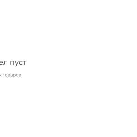
ел пуст
х товаров