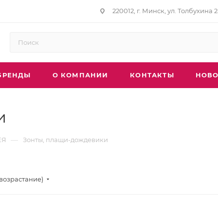
220012, г. Минск, ул. Толбухина 2
БРЕНДЫ
О КОМПАНИИ
КОНТАКТЫ
НОВО
и
—
ЕЯ
Зонты, плащи-дождевики
(возрастание)