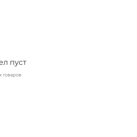
ел пуст
х товаров