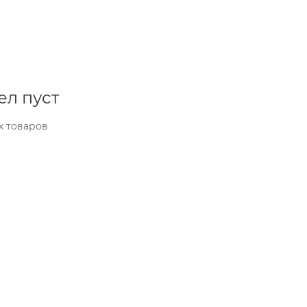
ел пуст
х товаров