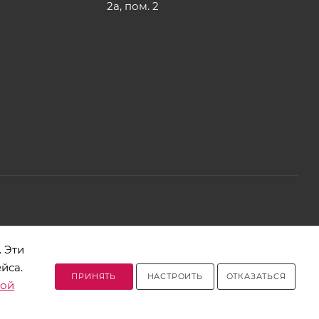
2а, пом. 2
2, телефон 8-017-378-60-00
 Эти
йса.
Разработано в Clickmedia
ПРИНЯТЬ
НАСТРОИТЬ
ОТКАЗАТЬСЯ
кой