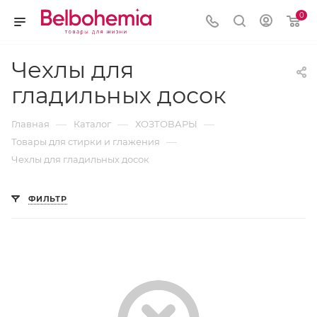
0
Чехлы для
гладильных досок
—
—
—
Главная
Каталог
ХОЗТОВАРЫ
—
Товары для стирки и глажения
Чехлы для гладильных досок
ФИЛЬТР