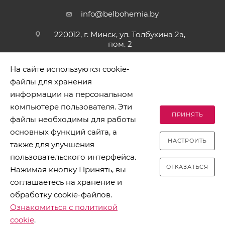
info@belbohemia.by
220012, г. Минск, ул. Толбухина 2а,
пом. 2
На сайте используются cookie-
файлы для хранения
информации на персональном
компьютере пользователя. Эти
ПРИНЯТЬ
файлы необходимы для работы
2026 © БЕЛБОГЕМИЯ (c). Оптовая торговля посудой и
основных функций сайта, а
хозяйственными товарами. Адрес: 220012, г. Минск, ул.
НАСТРОИТЬ
Толбухина 2а, пом. 2, телефон 8-017-378-60-00
также для улучшения
пользовательского интерфейса.
ОТКАЗАТЬСЯ
Нажимая кнопку Принять, вы
соглашаетесь на хранение и
обработку cookie-файлов.
Разработано в Clickmedia
Ознакомиться с политикой
cookie
.