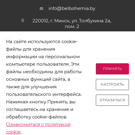
info@belbohemia.by
220012, г. Минск, ул. Толбухина 2а,
пом. 2
На сайте используются cookie-
файлы для хранения
информации на персональном
компьютере пользователя. Эти
ПРИНЯТЬ
файлы необходимы для работы
2026 © БЕЛБОГЕМИЯ (c). Оптовая торговля посудой и
основных функций сайта, а
хозяйственными товарами. Адрес: 220012, г. Минск, ул.
НАСТРОИТЬ
Толбухина 2а, пом. 2, телефон 8-017-378-60-00
также для улучшения
пользовательского интерфейса.
ОТКАЗАТЬСЯ
Нажимая кнопку Принять, вы
соглашаетесь на хранение и
обработку cookie-файлов.
Разработано в Clickmedia
Ознакомиться с политикой
cookie
.