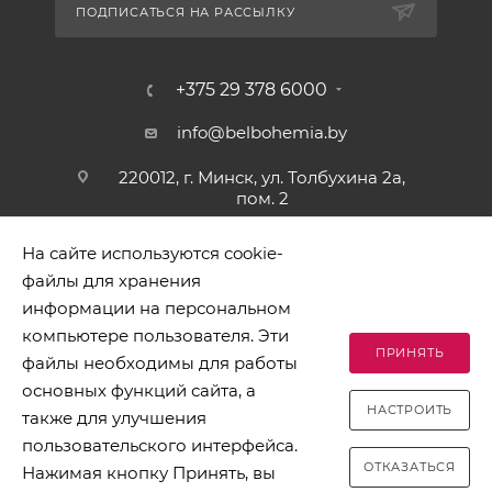
ПОДПИСАТЬСЯ НА РАССЫЛКУ
+375 29 378 6000
info@belbohemia.by
220012, г. Минск, ул. Толбухина 2а,
пом. 2
На сайте используются cookie-
файлы для хранения
информации на персональном
компьютере пользователя. Эти
ПРИНЯТЬ
файлы необходимы для работы
2026 © БЕЛБОГЕМИЯ (c). Оптовая торговля посудой и
основных функций сайта, а
хозяйственными товарами. Адрес: 220012, г. Минск, ул.
НАСТРОИТЬ
Толбухина 2а, пом. 2, телефон 8-017-378-60-00
также для улучшения
пользовательского интерфейса.
ОТКАЗАТЬСЯ
Нажимая кнопку Принять, вы