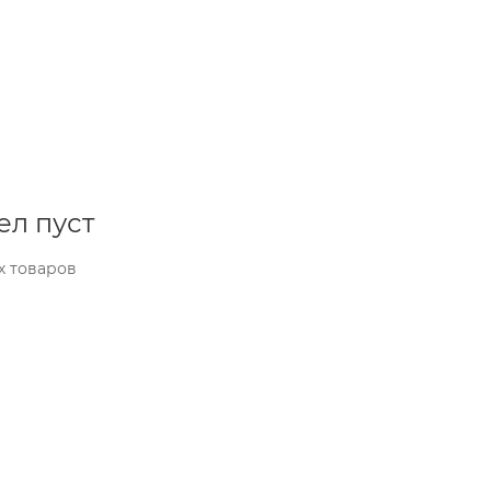
ел пуст
х товаров