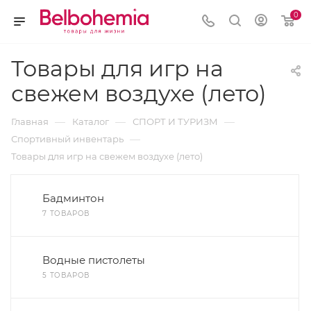
0
Товары для игр на
свежем воздухе (лето)
—
—
—
Главная
Каталог
СПОРТ И ТУРИЗМ
—
Спортивный инвентарь
Товары для игр на свежем воздухе (лето)
Бадминтон
7 ТОВАРОВ
Водные пистолеты
5 ТОВАРОВ