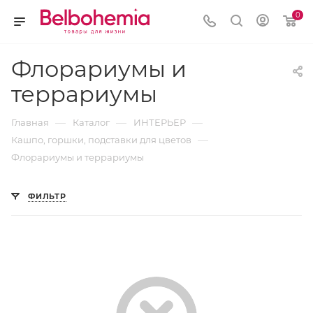
0
Флорариумы и
террариумы
—
—
—
Главная
Каталог
ИНТЕРЬЕР
—
Кашпо, горшки, подставки для цветов
Флорариумы и террариумы
ФИЛЬТР