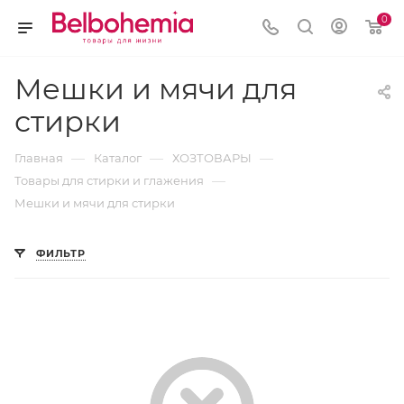
0
Мешки и мячи для
стирки
—
—
—
Главная
Каталог
ХОЗТОВАРЫ
—
Товары для стирки и глажения
Мешки и мячи для стирки
ФИЛЬТР