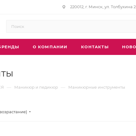
220012, г. Минск, ул. Толбухина 2
БРЕНДЫ
О КОМПАНИИ
КОНТАКТЫ
НОВО
нты
—
—
ЕЯ
Маникюр и педикюр
Маникюрные инструменты
(возрастание)