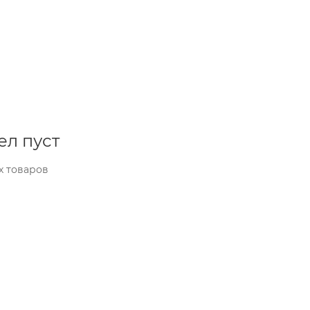
ел пуст
х товаров