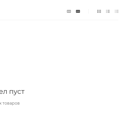
ел пуст
х товаров