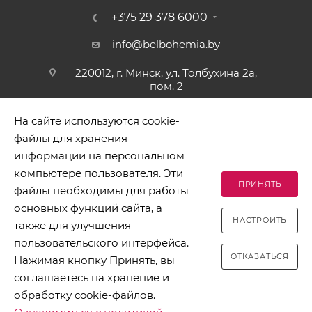
+375 29 378 6000
info@belbohemia.by
220012, г. Минск, ул. Толбухина 2а,
пом. 2
На сайте используются cookie-
файлы для хранения
информации на персональном
компьютере пользователя. Эти
ПРИНЯТЬ
файлы необходимы для работы
2026 © БЕЛБОГЕМИЯ (c). Оптовая торговля посудой и
основных функций сайта, а
хозяйственными товарами. Адрес: 220012, г. Минск, ул.
НАСТРОИТЬ
Толбухина 2а, пом. 2, телефон 8-017-378-60-00
также для улучшения
пользовательского интерфейса.
ОТКАЗАТЬСЯ
Нажимая кнопку Принять, вы
соглашаетесь на хранение и
обработку cookie-файлов.
Разработано в Clickmedia