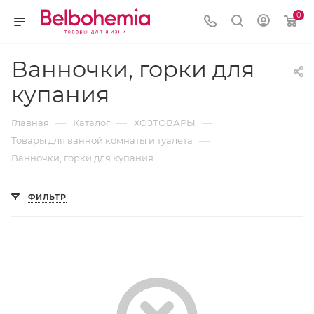
0
Ванночки, горки для
купания
—
—
—
Главная
Каталог
ХОЗТОВАРЫ
—
Товары для ванной комнаты и туалета
Ванночки, горки для купания
ФИЛЬТР