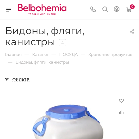
0
Бидоны, фляги,
канистры
4
—
—
—
Главная
Каталог
ПОСУДА
Хранение продуктов
—
Бидоны, фляги, канистры
ФИЛЬТР