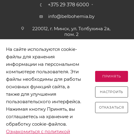
+375 29 378 6000
info@belbohemia.by
220012, г. Минск, ул. Толбухина 2а,
пом. 2
На сайте используются cookie-
файлы для хранения
информации на персональном
компьютере пользователя. Эти
ПРИНЯТЬ
файлы необходимы для работы
2026 © БЕЛБОГЕМИЯ (c). Оптовая торговля посудой и
основных функций сайта, а
хозяйственными товарами. Адрес: 220012, г. Минск, ул.
НАСТРОИТЬ
Толбухина 2а, пом. 2, телефон 8-017-378-60-00
также для улучшения
пользовательского интерфейса.
ОТКАЗАТЬСЯ
Нажимая кнопку Принять, вы
соглашаетесь на хранение и
обработку cookie-файлов.
Разработано в Clickmedia
Ознакомиться с политикой