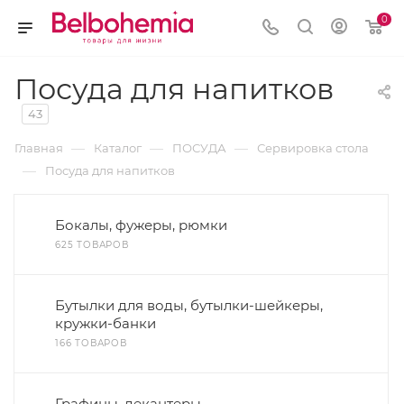
0
Посуда для напитков
43
—
—
—
Главная
Каталог
ПОСУДА
Сервировка стола
—
Посуда для напитков
Бокалы, фужеры, рюмки
625 ТОВАРОВ
Бутылки для воды, бутылки-шейкеры,
кружки-банки
166 ТОВАРОВ
Графины, декантеры