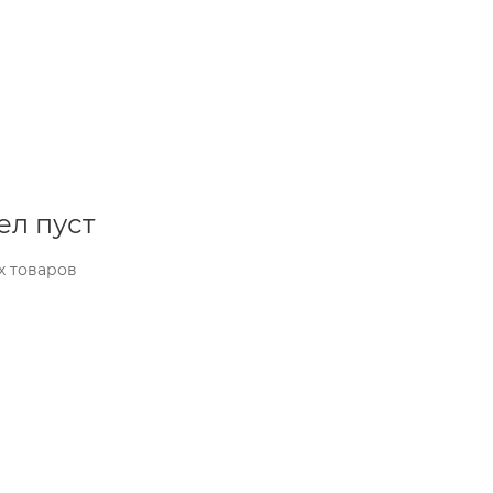
ел пуст
х товаров