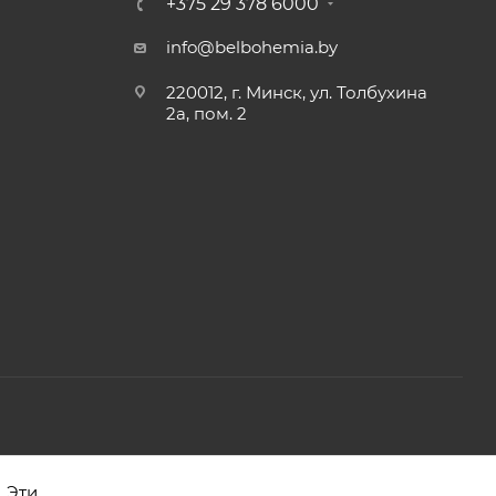
+375 29 378 6000
info@belbohemia.by
220012, г. Минск, ул. Толбухина
2а, пом. 2
2, телефон 8-017-378-60-00
 Эти