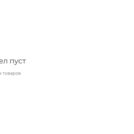
ел пуст
х товаров