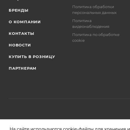
Политика обработки
БРЕНДЫ
персональных данных
Политика
О КОМПАНИИ
видеонаблюдения
КОНТАКТЫ
Политика по обработке
cookie
НОВОСТИ
КУПИТЬ В РОЗНИЦУ
ПАРТНЕРАМ
2026 © БЕЛБОГЕМИЯ (c). Оптовая торговля посудой и хозяйстве
На сайте используются cookie-файлы для хранения